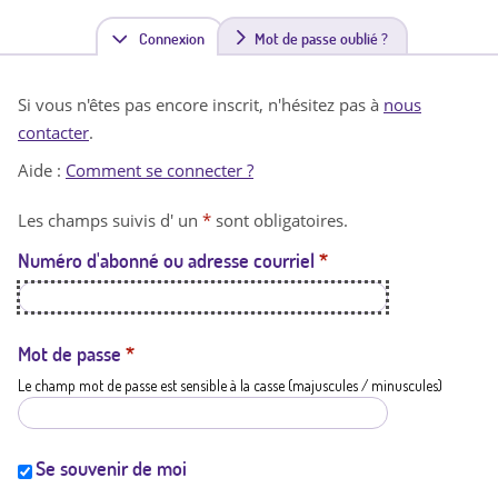
Connexion
(
Mot de passe oublié ?
o
Si vous n'êtes pas encore inscrit, n'hésitez pas à
nous
n
contacter
.
g
Aide :
Comment se connecter ?
l
Les champs suivis d' un
*
sont obligatoires.
e
Numéro d'abonné ou adresse courriel
*
t
a
c
Mot de passe
*
Le champ mot de passe est sensible à la casse (majuscules / minuscules)
t
i
f
Se souvenir de moi