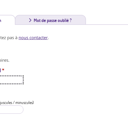
n
(
Mot de passe oublié ?
o
itez pas à
nous contacter
.
n
g
ires.
l
l
*
e
t
a
c
juscules / minuscules)
t
i