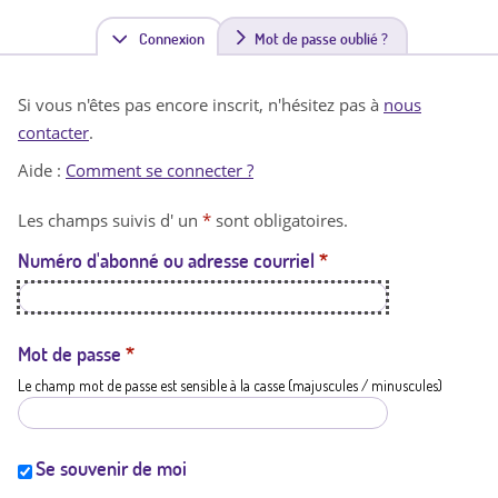
Connexion
(
Mot de passe oublié ?
o
Si vous n'êtes pas encore inscrit, n'hésitez pas à
nous
n
contacter
.
g
Aide :
Comment se connecter ?
l
Les champs suivis d' un
*
sont obligatoires.
e
Numéro d'abonné ou adresse courriel
*
t
a
c
Mot de passe
*
Le champ mot de passe est sensible à la casse (majuscules / minuscules)
t
i
f
Se souvenir de moi