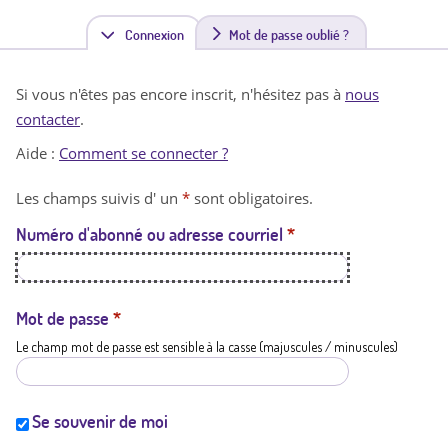
Connexion
(
Mot de passe oublié ?
o
Si vous n'êtes pas encore inscrit, n'hésitez pas à
nous
n
contacter
.
g
Aide :
Comment se connecter ?
l
Les champs suivis d' un
*
sont obligatoires.
e
Numéro d'abonné ou adresse courriel
*
t
a
c
Mot de passe
*
Le champ mot de passe est sensible à la casse (majuscules / minuscules)
t
i
f
Se souvenir de moi