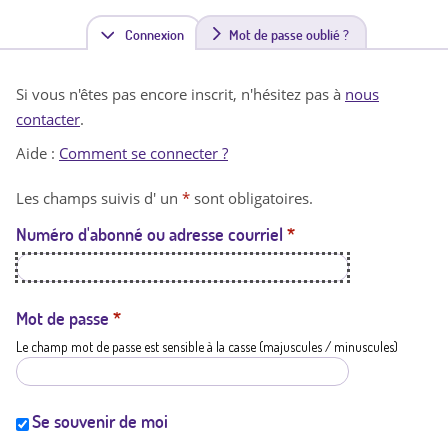
Connexion
(
Mot de passe oublié ?
o
Si vous n'êtes pas encore inscrit, n'hésitez pas à
nous
n
contacter
.
g
Aide :
Comment se connecter ?
l
Les champs suivis d' un
*
sont obligatoires.
e
Numéro d'abonné ou adresse courriel
*
t
a
c
Mot de passe
*
Le champ mot de passe est sensible à la casse (majuscules / minuscules)
t
i
f
Se souvenir de moi