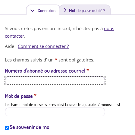
Connexion
(
Mot de passe oublié ?
o
Si vous n'êtes pas encore inscrit, n'hésitez pas à
nous
n
contacter
.
g
Aide :
Comment se connecter ?
l
Les champs suivis d' un
*
sont obligatoires.
e
Numéro d'abonné ou adresse courriel
*
t
a
c
Mot de passe
*
Le champ mot de passe est sensible à la casse (majuscules / minuscules)
t
i
f
Se souvenir de moi