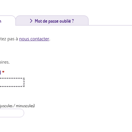
n
(
Mot de passe oublié ?
o
itez pas à
nous contacter
.
n
g
ires.
l
l
*
e
t
a
c
juscules / minuscules)
t
i