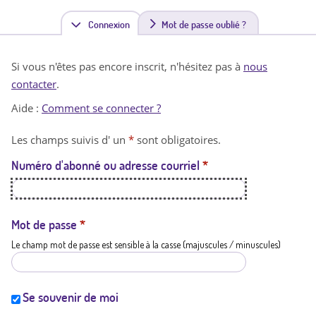
Connexion
(
Mot de passe oublié ?
o
Si vous n'êtes pas encore inscrit, n'hésitez pas à
nous
n
contacter
.
g
Aide :
Comment se connecter ?
l
Les champs suivis d' un
*
sont obligatoires.
e
Numéro d'abonné ou adresse courriel
*
t
a
c
Mot de passe
*
Le champ mot de passe est sensible à la casse (majuscules / minuscules)
t
i
f
Se souvenir de moi