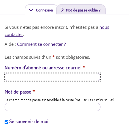
Connexion
(
Mot de passe oublié ?
o
Si vous n'êtes pas encore inscrit, n'hésitez pas à
nous
n
contacter
.
g
Aide :
Comment se connecter ?
l
Les champs suivis d' un
*
sont obligatoires.
e
Numéro d'abonné ou adresse courriel
*
t
a
c
Mot de passe
*
Le champ mot de passe est sensible à la casse (majuscules / minuscules)
t
i
f
Se souvenir de moi