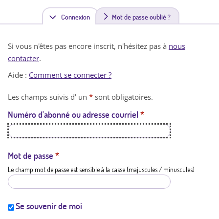
Connexion
(
Mot de passe oublié ?
o
Si vous n'êtes pas encore inscrit, n'hésitez pas à
nous
n
contacter
.
g
Aide :
Comment se connecter ?
l
Les champs suivis d' un
*
sont obligatoires.
e
Numéro d'abonné ou adresse courriel
*
t
a
c
Mot de passe
*
Le champ mot de passe est sensible à la casse (majuscules / minuscules)
t
i
f
Se souvenir de moi