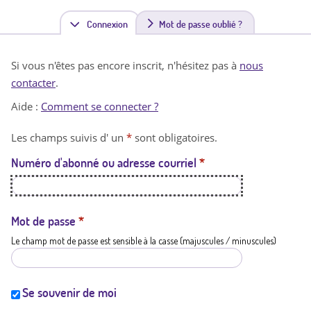
Connexion
(
Mot de passe oublié ?
o
Si vous n'êtes pas encore inscrit, n'hésitez pas à
nous
n
contacter
.
g
Aide :
Comment se connecter ?
l
Les champs suivis d' un
*
sont obligatoires.
e
Numéro d'abonné ou adresse courriel
*
t
a
c
Mot de passe
*
Le champ mot de passe est sensible à la casse (majuscules / minuscules)
t
i
f
Se souvenir de moi