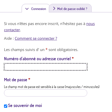
Connexion
(
Mot de passe oublié ?
o
Si vous n'êtes pas encore inscrit, n'hésitez pas à
nous
n
contacter
.
g
Aide :
Comment se connecter ?
l
Les champs suivis d' un
*
sont obligatoires.
e
Numéro d'abonné ou adresse courriel
*
t
a
c
Mot de passe
*
Le champ mot de passe est sensible à la casse (majuscules / minuscules)
t
i
f
Se souvenir de moi