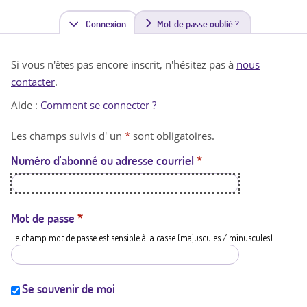
Connexion
(
Mot de passe oublié ?
o
Si vous n'êtes pas encore inscrit, n'hésitez pas à
nous
n
contacter
.
g
Aide :
Comment se connecter ?
l
Les champs suivis d' un
*
sont obligatoires.
e
Numéro d'abonné ou adresse courriel
*
t
a
c
Mot de passe
*
Le champ mot de passe est sensible à la casse (majuscules / minuscules)
t
i
f
Se souvenir de moi