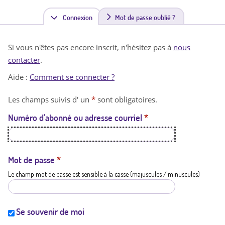
Connexion
(
Mot de passe oublié ?
o
Si vous n'êtes pas encore inscrit, n'hésitez pas à
nous
n
contacter
.
g
Aide :
Comment se connecter ?
l
Les champs suivis d' un
*
sont obligatoires.
e
Numéro d'abonné ou adresse courriel
*
t
a
c
Mot de passe
*
Le champ mot de passe est sensible à la casse (majuscules / minuscules)
t
i
f
Se souvenir de moi