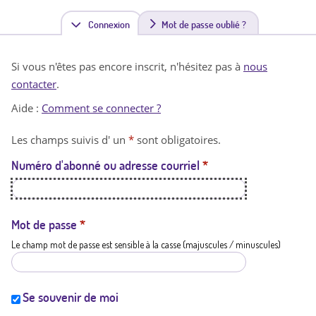
Connexion
(
Mot de passe oublié ?
o
Si vous n'êtes pas encore inscrit, n'hésitez pas à
nous
n
contacter
.
g
Aide :
Comment se connecter ?
l
Les champs suivis d' un
*
sont obligatoires.
e
Numéro d'abonné ou adresse courriel
*
t
a
c
Mot de passe
*
Le champ mot de passe est sensible à la casse (majuscules / minuscules)
t
i
f
Se souvenir de moi