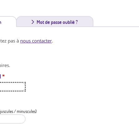
n
(
Mot de passe oublié ?
o
itez pas à
nous contacter
.
n
g
ires.
l
l
*
e
t
a
c
juscules / minuscules)
t
i