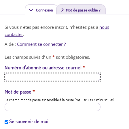
Connexion
(
Mot de passe oublié ?
o
Si vous n'êtes pas encore inscrit, n'hésitez pas à
nous
n
contacter
.
g
Aide :
Comment se connecter ?
l
Les champs suivis d' un
*
sont obligatoires.
e
Numéro d'abonné ou adresse courriel
*
t
a
c
Mot de passe
*
Le champ mot de passe est sensible à la casse (majuscules / minuscules)
t
i
f
Se souvenir de moi