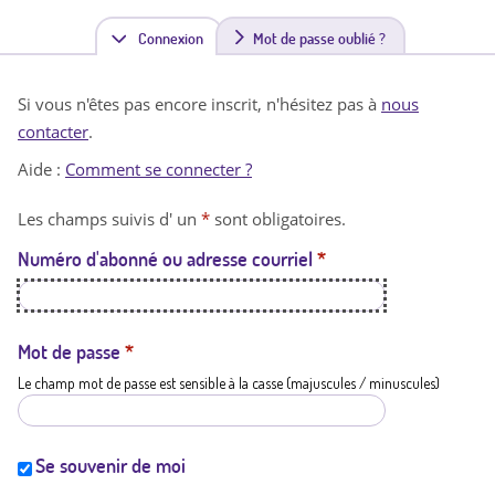
Connexion
(
Mot de passe oublié ?
o
Si vous n'êtes pas encore inscrit, n'hésitez pas à
nous
n
contacter
.
g
Aide :
Comment se connecter ?
l
Les champs suivis d' un
*
sont obligatoires.
e
Numéro d'abonné ou adresse courriel
*
t
a
c
Mot de passe
*
Le champ mot de passe est sensible à la casse (majuscules / minuscules)
t
i
f
Se souvenir de moi