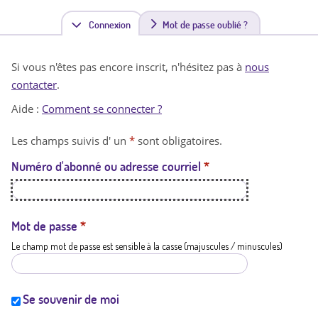
Connexion
(
Mot de passe oublié ?
o
Si vous n'êtes pas encore inscrit, n'hésitez pas à
nous
n
contacter
.
g
Aide :
Comment se connecter ?
l
Les champs suivis d' un
*
sont obligatoires.
e
Numéro d'abonné ou adresse courriel
*
t
a
c
Mot de passe
*
Le champ mot de passe est sensible à la casse (majuscules / minuscules)
t
i
f
Se souvenir de moi