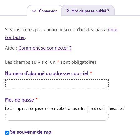
Connexion
(
Mot de passe oublié ?
o
Si vous n'êtes pas encore inscrit, n'hésitez pas à
nous
n
contacter
.
g
Aide :
Comment se connecter ?
l
Les champs suivis d' un
*
sont obligatoires.
e
Numéro d'abonné ou adresse courriel
*
t
a
c
Mot de passe
*
Le champ mot de passe est sensible à la casse (majuscules / minuscules)
t
i
f
Se souvenir de moi