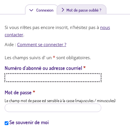
Connexion
(
Mot de passe oublié ?
o
Si vous n'êtes pas encore inscrit, n'hésitez pas à
nous
n
contacter
.
g
Aide :
Comment se connecter ?
l
Les champs suivis d' un
*
sont obligatoires.
e
Numéro d'abonné ou adresse courriel
*
t
a
c
Mot de passe
*
Le champ mot de passe est sensible à la casse (majuscules / minuscules)
t
i
f
Se souvenir de moi