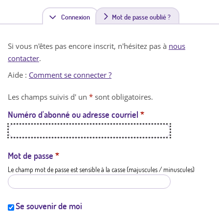
Connexion
(
Mot de passe oublié ?
o
Si vous n'êtes pas encore inscrit, n'hésitez pas à
nous
n
contacter
.
g
Aide :
Comment se connecter ?
l
Les champs suivis d' un
*
sont obligatoires.
e
Numéro d'abonné ou adresse courriel
*
t
a
c
Mot de passe
*
Le champ mot de passe est sensible à la casse (majuscules / minuscules)
t
i
f
Se souvenir de moi