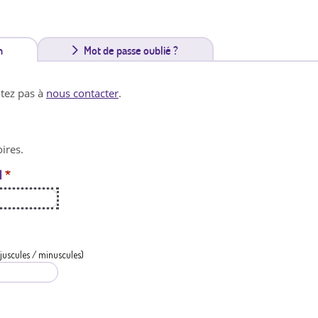
n
(
Mot de passe oublié ?
o
itez pas à
nous contacter
.
n
g
ires.
l
l
*
e
t
a
c
juscules / minuscules)
t
i