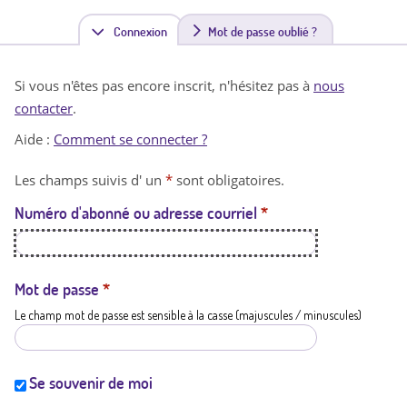
Connexion
(
Mot de passe oublié ?
o
Si vous n'êtes pas encore inscrit, n'hésitez pas à
nous
n
contacter
.
g
Aide :
Comment se connecter ?
l
Les champs suivis d' un
*
sont obligatoires.
e
Numéro d'abonné ou adresse courriel
*
t
a
c
Mot de passe
*
Le champ mot de passe est sensible à la casse (majuscules / minuscules)
t
i
f
Se souvenir de moi