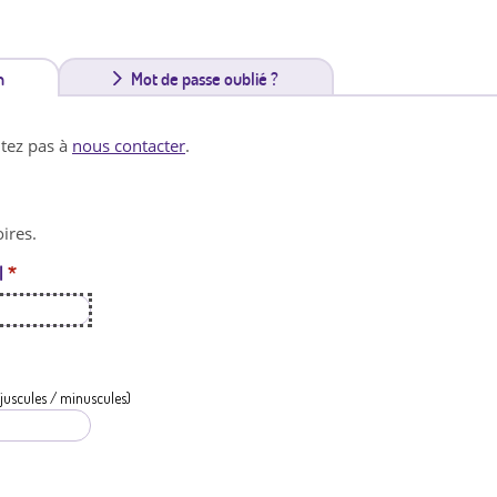
n
(
Mot de passe oublié ?
o
itez pas à
nous contacter
.
n
g
ires.
l
l
*
e
t
a
c
juscules / minuscules)
t
i