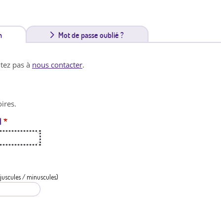
n
(
Mot de passe oublié ?
o
itez pas à
nous contacter
.
n
g
ires.
l
l
*
e
t
a
c
juscules / minuscules)
t
i