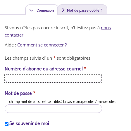
Connexion
(
Mot de passe oublié ?
o
Si vous n'êtes pas encore inscrit, n'hésitez pas à
nous
n
contacter
.
g
Aide :
Comment se connecter ?
l
Les champs suivis d' un
*
sont obligatoires.
e
Numéro d'abonné ou adresse courriel
*
t
a
c
Mot de passe
*
Le champ mot de passe est sensible à la casse (majuscules / minuscules)
t
i
f
Se souvenir de moi