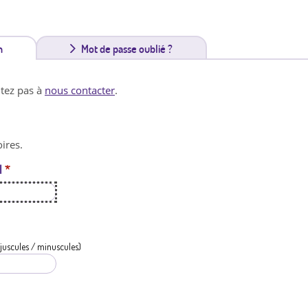
n
(
Mot de passe oublié ?
o
itez pas à
nous contacter
.
n
g
ires.
l
l
*
e
t
a
c
juscules / minuscules)
t
i