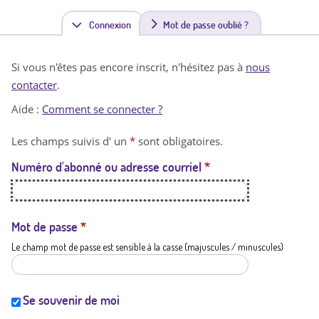
Connexion
(
Mot de passe oublié ?
o
Si vous n'êtes pas encore inscrit, n'hésitez pas à
nous
n
contacter
.
g
Aide :
Comment se connecter ?
l
Les champs suivis d' un
*
sont obligatoires.
e
Numéro d'abonné ou adresse courriel
*
t
a
c
Mot de passe
*
Le champ mot de passe est sensible à la casse (majuscules / minuscules)
t
i
f
Se souvenir de moi