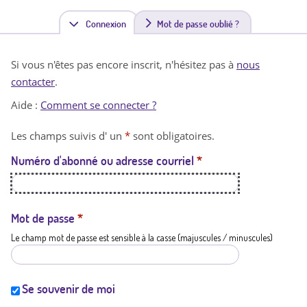
Connexion
(
Mot de passe oublié ?
o
Si vous n'êtes pas encore inscrit, n'hésitez pas à
nous
n
contacter
.
g
Aide :
Comment se connecter ?
l
Les champs suivis d' un
*
sont obligatoires.
e
Numéro d'abonné ou adresse courriel
*
t
a
c
Mot de passe
*
Le champ mot de passe est sensible à la casse (majuscules / minuscules)
t
i
f
Se souvenir de moi