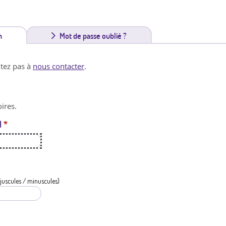
n
(
Mot de passe oublié ?
o
itez pas à
nous contacter
.
n
g
ires.
l
l
*
e
t
a
c
juscules / minuscules)
t
i