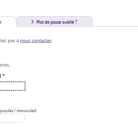
n
(
Mot de passe oublié ?
o
itez pas à
nous contacter
.
n
g
ires.
l
l
*
e
t
a
c
juscules / minuscules)
t
i