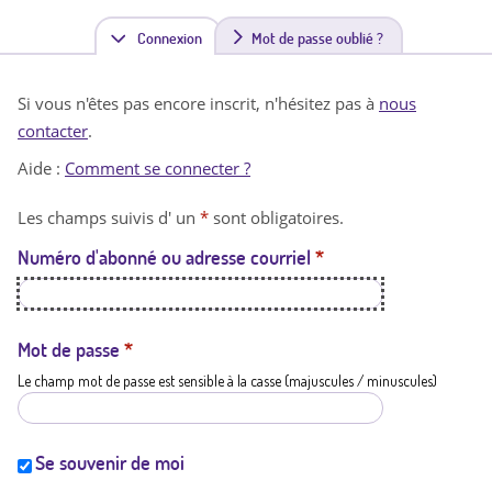
Connexion
(
Mot de passe oublié ?
o
Si vous n'êtes pas encore inscrit, n'hésitez pas à
nous
n
contacter
.
g
Aide :
Comment se connecter ?
l
Les champs suivis d' un
*
sont obligatoires.
e
Numéro d'abonné ou adresse courriel
*
t
a
c
Mot de passe
*
Le champ mot de passe est sensible à la casse (majuscules / minuscules)
t
i
f
Se souvenir de moi