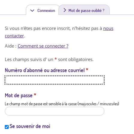
Connexion
(
Mot de passe oublié ?
o
Si vous n'êtes pas encore inscrit, n'hésitez pas à
nous
n
contacter
.
g
Aide :
Comment se connecter ?
l
Les champs suivis d' un
*
sont obligatoires.
e
Numéro d'abonné ou adresse courriel
*
t
a
c
Mot de passe
*
Le champ mot de passe est sensible à la casse (majuscules / minuscules)
t
i
f
Se souvenir de moi