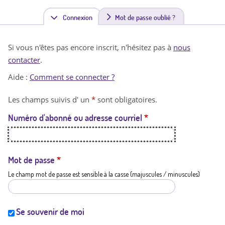
Connexion
(
Mot de passe oublié ?
o
Si vous n'êtes pas encore inscrit, n'hésitez pas à
nous
n
contacter
.
g
Aide :
Comment se connecter ?
l
Les champs suivis d' un
*
sont obligatoires.
e
Numéro d'abonné ou adresse courriel
*
t
a
c
Mot de passe
*
Le champ mot de passe est sensible à la casse (majuscules / minuscules)
t
i
f
Se souvenir de moi