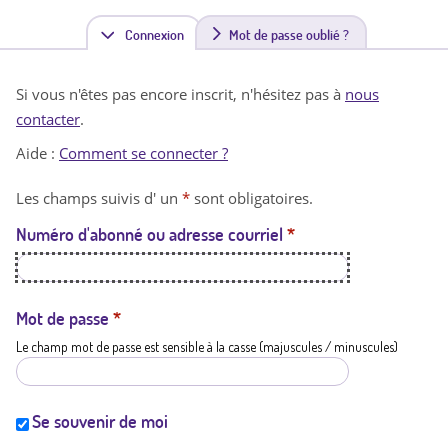
Connexion
(
Mot de passe oublié ?
o
Si vous n'êtes pas encore inscrit, n'hésitez pas à
nous
n
contacter
.
g
Aide :
Comment se connecter ?
l
Les champs suivis d' un
*
sont obligatoires.
e
Numéro d'abonné ou adresse courriel
*
t
a
c
Mot de passe
*
Le champ mot de passe est sensible à la casse (majuscules / minuscules)
t
i
f
Se souvenir de moi