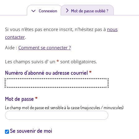
Connexion
(
Mot de passe oublié ?
o
Si vous n'êtes pas encore inscrit, n'hésitez pas à
nous
n
contacter
.
g
Aide :
Comment se connecter ?
l
Les champs suivis d' un
*
sont obligatoires.
e
Numéro d'abonné ou adresse courriel
*
t
a
c
Mot de passe
*
Le champ mot de passe est sensible à la casse (majuscules / minuscules)
t
i
f
Se souvenir de moi