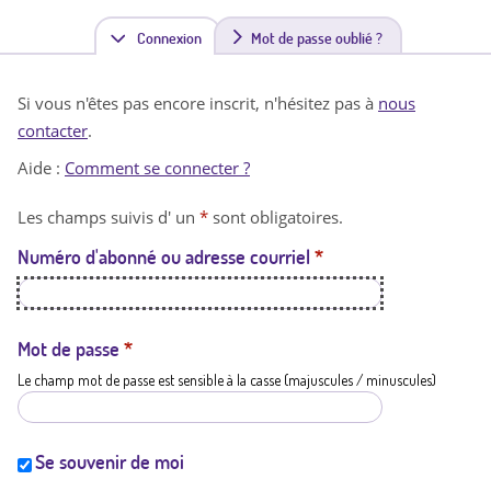
Connexion
(
Mot de passe oublié ?
o
Si vous n'êtes pas encore inscrit, n'hésitez pas à
nous
n
contacter
.
g
Aide :
Comment se connecter ?
l
Les champs suivis d' un
*
sont obligatoires.
e
Numéro d'abonné ou adresse courriel
*
t
a
c
Mot de passe
*
Le champ mot de passe est sensible à la casse (majuscules / minuscules)
t
i
f
Se souvenir de moi