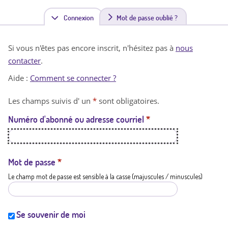
Connexion
(
Mot de passe oublié ?
o
Si vous n'êtes pas encore inscrit, n'hésitez pas à
nous
n
contacter
.
g
Aide :
Comment se connecter ?
l
Les champs suivis d' un
*
sont obligatoires.
e
Numéro d'abonné ou adresse courriel
*
t
a
c
Mot de passe
*
Le champ mot de passe est sensible à la casse (majuscules / minuscules)
t
i
f
Se souvenir de moi