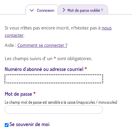
Connexion
(
Mot de passe oublié ?
o
Si vous n'êtes pas encore inscrit, n'hésitez pas à
nous
n
contacter
.
g
Aide :
Comment se connecter ?
l
Les champs suivis d' un
*
sont obligatoires.
e
Numéro d'abonné ou adresse courriel
*
t
a
c
Mot de passe
*
Le champ mot de passe est sensible à la casse (majuscules / minuscules)
t
i
f
Se souvenir de moi