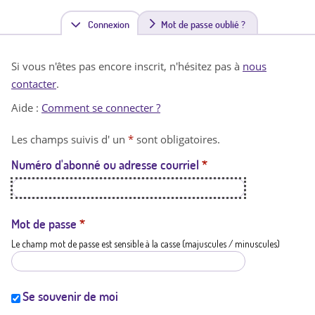
Connexion
(
Mot de passe oublié ?
o
Si vous n'êtes pas encore inscrit, n'hésitez pas à
nous
n
contacter
.
g
Aide :
Comment se connecter ?
l
Les champs suivis d' un
*
sont obligatoires.
e
Numéro d'abonné ou adresse courriel
*
t
a
c
Mot de passe
*
Le champ mot de passe est sensible à la casse (majuscules / minuscules)
t
i
f
Se souvenir de moi