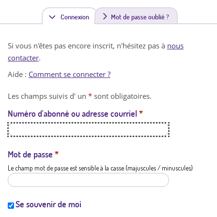
Connexion
(
Mot de passe oublié ?
o
Si vous n'êtes pas encore inscrit, n'hésitez pas à
nous
n
contacter
.
g
Aide :
Comment se connecter ?
l
Les champs suivis d' un
*
sont obligatoires.
e
Numéro d'abonné ou adresse courriel
*
t
a
c
Mot de passe
*
Le champ mot de passe est sensible à la casse (majuscules / minuscules)
t
i
f
Se souvenir de moi