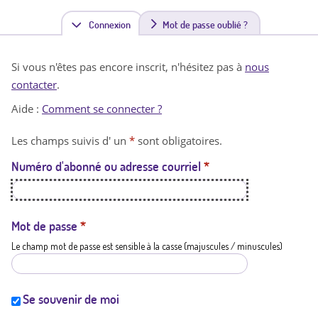
Connexion
(
Mot de passe oublié ?
o
Si vous n'êtes pas encore inscrit, n'hésitez pas à
nous
n
contacter
.
g
Aide :
Comment se connecter ?
l
Les champs suivis d' un
*
sont obligatoires.
e
Numéro d'abonné ou adresse courriel
*
t
a
c
Mot de passe
*
Le champ mot de passe est sensible à la casse (majuscules / minuscules)
t
i
f
Se souvenir de moi