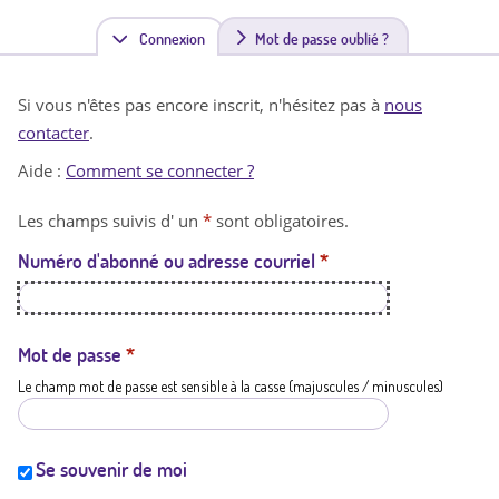
Connexion
(
Mot de passe oublié ?
o
Si vous n'êtes pas encore inscrit, n'hésitez pas à
nous
n
contacter
.
g
Aide :
Comment se connecter ?
l
Les champs suivis d' un
*
sont obligatoires.
e
Numéro d'abonné ou adresse courriel
*
t
a
c
Mot de passe
*
Le champ mot de passe est sensible à la casse (majuscules / minuscules)
t
i
f
Se souvenir de moi