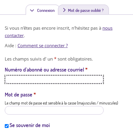
Connexion
(
Mot de passe oublié ?
o
Si vous n'êtes pas encore inscrit, n'hésitez pas à
nous
n
contacter
.
g
Aide :
Comment se connecter ?
l
Les champs suivis d' un
*
sont obligatoires.
e
Numéro d'abonné ou adresse courriel
*
t
a
c
Mot de passe
*
Le champ mot de passe est sensible à la casse (majuscules / minuscules)
t
i
f
Se souvenir de moi