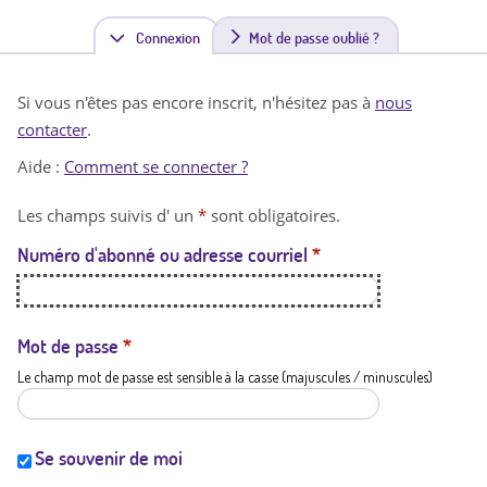
Connexion
(
Mot de passe oublié ?
o
Si vous n'êtes pas encore inscrit, n'hésitez pas à
nous
n
contacter
.
g
Aide :
Comment se connecter ?
l
Les champs suivis d' un
*
sont obligatoires.
e
Numéro d'abonné ou adresse courriel
*
t
a
c
Mot de passe
*
Le champ mot de passe est sensible à la casse (majuscules / minuscules)
t
i
f
Se souvenir de moi