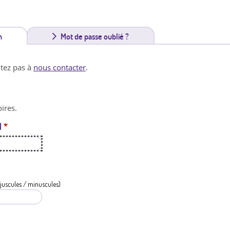
n
(
Mot de passe oublié ?
o
itez pas à
nous contacter
.
n
g
ires.
l
l
*
e
t
a
c
juscules / minuscules)
t
i