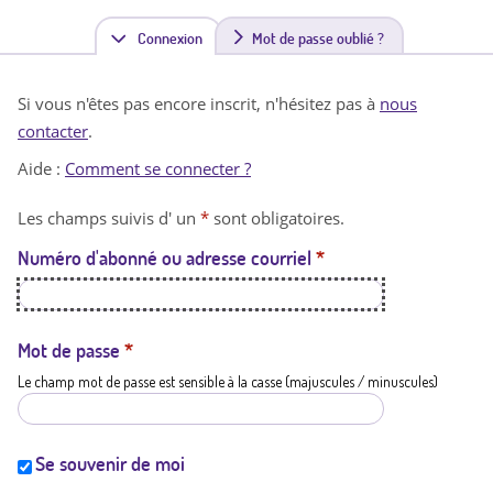
Connexion
(
Mot de passe oublié ?
o
Si vous n'êtes pas encore inscrit, n'hésitez pas à
nous
n
contacter
.
g
Aide :
Comment se connecter ?
l
Les champs suivis d' un
*
sont obligatoires.
e
Numéro d'abonné ou adresse courriel
*
t
a
c
Mot de passe
*
Le champ mot de passe est sensible à la casse (majuscules / minuscules)
t
i
f
Se souvenir de moi