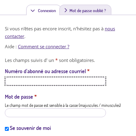
Connexion
(
Mot de passe oublié ?
o
Si vous n'êtes pas encore inscrit, n'hésitez pas à
nous
n
contacter
.
g
Aide :
Comment se connecter ?
l
Les champs suivis d' un
*
sont obligatoires.
e
Numéro d'abonné ou adresse courriel
*
t
a
c
Mot de passe
*
Le champ mot de passe est sensible à la casse (majuscules / minuscules)
t
i
f
Se souvenir de moi