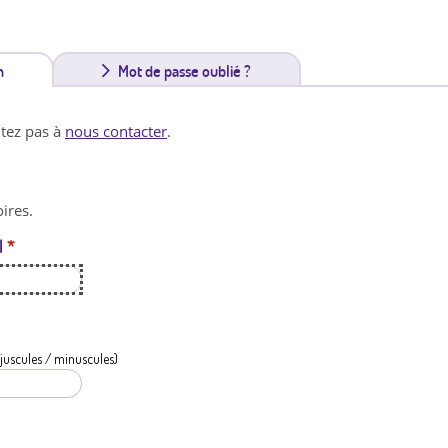
n
(
Mot de passe oublié ?
o
itez pas à
nous contacter
.
n
g
ires.
l
l
*
e
t
a
c
juscules / minuscules)
t
i